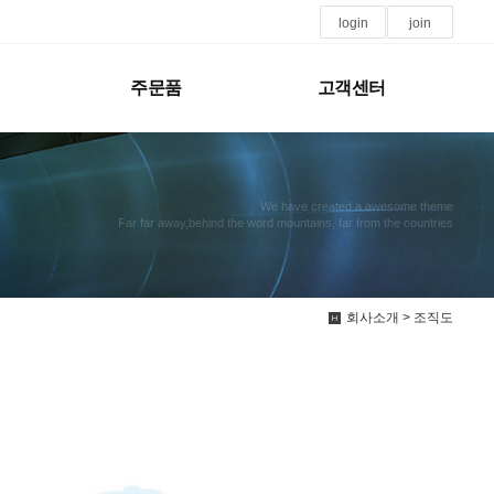
login
join
주문품
고객센터
We have created a awesome theme
Far far away,behind the word mountains, far from the countries
회사소개 > 조직도