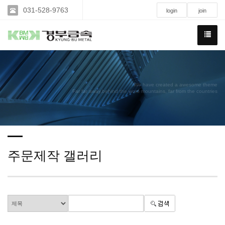
031-528-9763
login
join
We have created a awesome theme
Far far away,behind the word mountains, far from the countries
주문제작 갤러리