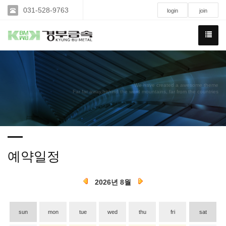
031-528-9763
login
join
We have created a awesome theme
Far far away,behind the word mountains, far from the countries
예약일정
2026년 8월
sun
mon
tue
wed
thu
fri
sat